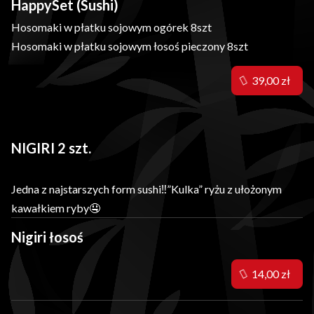
HappySet (Sushi)
Hosomaki w płatku sojowym ogórek 8szt
Hosomaki w płatku sojowym łosoś pieczony 8szt
39,00 zł
NIGIRI 2 szt.
Jedna z najstarszych form sushi‼️”Kulka” ryżu z ułożonym
kawałkiem ryby🤤
Nigiri łosoś
14,00 zł