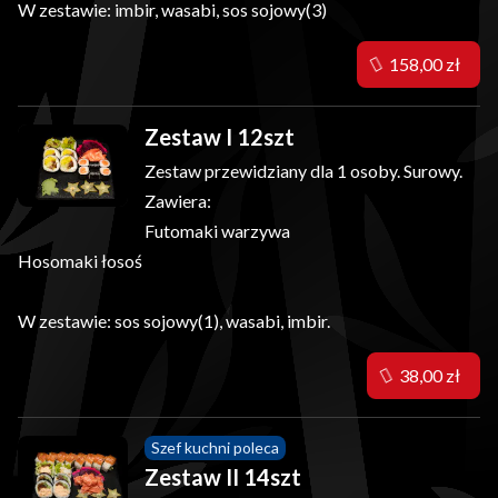
W zestawie: imbir, wasabi, sos sojowy(3)
158,00 zł
Zestaw I 12szt
Zestaw przewidziany dla 1 osoby. Surowy.
Zawiera:
Futomaki warzywa
Hosomaki łosoś
W zestawie: sos sojowy(1), wasabi, imbir.
38,00 zł
Szef kuchni poleca
Zestaw II 14szt