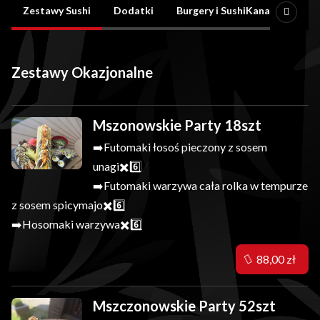
Oferta
Zestawy Sushi
Dodatki
Burgery i SushiKanapki
Zestawy Okazjonalne
Mszonowskie Party 18szt
➡️Futomaki łosoś pieczony z sosem
unagi✖️6️⃣
➡️Futomaki warzywa cała rolka w tempurze
z sosem spicymajo✖️6️⃣
➡️Hosomaki warzywa✖️6️⃣
88,00 zł
Mszczonowskie Party 52szt