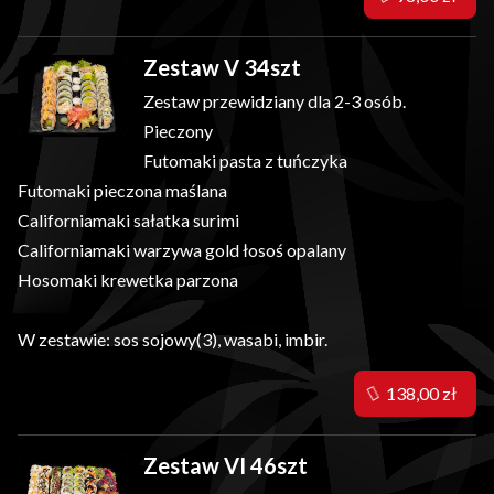
Zestaw V 34szt
Zestaw przewidziany dla 2-3 osób.
Pieczony
Futomaki pasta z tuńczyka
Futomaki pieczona maślana
Californiamaki sałatka surimi
Californiamaki warzywa gold łosoś opalany
Hosomaki krewetka parzona
W zestawie: sos sojowy(3), wasabi, imbir.
138,00 zł
Zestaw VI 46szt