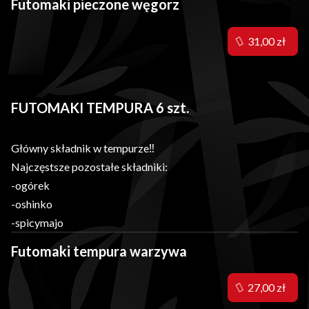
Futomaki pieczone węgorz
31,00 zł
FUTOMAKI TEMPURA 6 szt.
Główny składnik w tempurze‼️
Najczęstsze pozostałe składniki:
-ogórek
-oshinko
-spicymajo
Futomaki tempura warzywa
27,00 zł