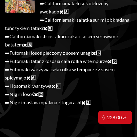
➡️Californiamaki łosoś obłożony
awokado✖️8️⃣
➡️Californiamaki sałatka surimi obkładana
tuńczykiem tataki✖️8️⃣
➡️Californiamaki strips z kurczaka z sosem serowym z
batatem✖️8️⃣
➡️Futomaki łosoś pieczony z sosem unagi✖️6️⃣
➡️Futomaki tatar z łososia cała rolka w tempurze✖️6️⃣
➡️Futomaki warzywa cała rolka w tempurze z sosem
spicymajo✖️6️⃣
➡️Hosomaki warzywa✖️6️⃣
➡️Nigiri łosoś✖️2️⃣
➡️Nigiri maślana opalana z togarashi✖️2️⃣
228,00 zł