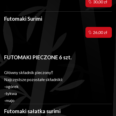
30,00 zł
Futomaki Surimi
26,00 zł
FUTOMAKI PIECZONE 6 szt.
Główny składnik pieczony‼️
Najczęstsze pozostałe składniki:
-ogórek
-tykwa
-majo
Futomaki sałatka surimi