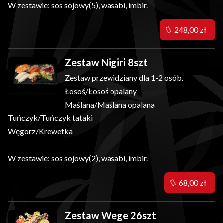
W zestawie: sos sojowy(5), wasabi, imbir.
248,00 zł
Zestaw Nigiri 8szt
Zestaw przewidziany dla 1-2 osób.
Łosoś/Łosoś opalany
Maślana/Maślana opalana
Tuńczyk/Tuńczyk tataki
Węgorz/Krewetka
W zestawie: sos sojowy(2), wasabi, imbir.
68,00 zł
Zestaw Wege 26szt