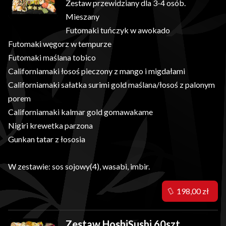
Zestaw przewidziany dla 3-4 osób.
Mieszany
Futomaki tuńczyk w awokado
Futomaki węgorz w tempurze
Futomaki maślana tobico
Californiamaki łosoś pieczony z mango i migdałami
Californiamaki sałatka surimi gold maślana/łosoś z palonym
porem
Californiamaki kalmar gold gomawakame
Nigiri krewetka parzona
Gunkan tatar z łososia
W zestawie: sos sojowy(4), wasabi, imbir.
198,00 zł
Zestaw HoshiSushi 60szt