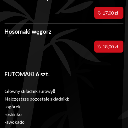
17,00 zł
Hosomaki węgorz
18,00 zł
FUTOMAKI 6 szt.
Główny składnik surowy‼️
Najczęstsze pozostałe skladniki:
-ogórek
-oshinko
-awokado