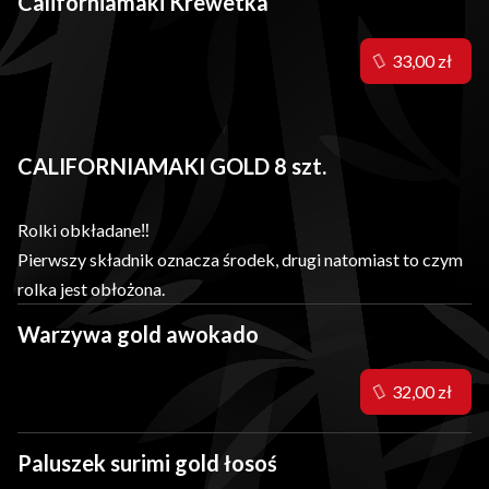
Californiamaki Krewetka
33,00 zł
CALIFORNIAMAKI GOLD 8 szt.
Rolki obkładane‼️
Pierwszy składnik oznacza środek, drugi natomiast to czym
rolka jest obłożona.
Warzywa gold awokado
32,00 zł
Paluszek surimi gold łosoś